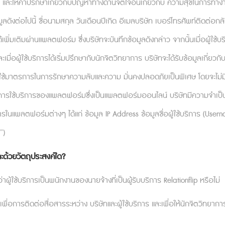
ิน และให้คำปรึกษาเกี่ยวกับปัญหาทางด้านจิตใจอันเกี่ยวกับ ความสุขในการทำ
ก่ ข้อมูลดังต่อไปนี้ ชื่อนามสกุล วันเดือนปีเกิด อีเมลบริษัท เบอร์โทรศัพท์ติดต่
ได้เพิ่มเติมผ่านแพลตฟอร์ม​ ซึ่งบริษัทจะบันทึกข้อมูลดังกล่าว จากนั้นเมื่อผู้
ผู้ใช้บริการได้เริ่มปรึกษากับนักจิตวิทยาการ บริษัทจะได้รับข้อมูลเกี่ยวกับส
จะใช้มาตรการในการรักษาความลับและความ มั่นคงปลอดภัยเป็นพิเศษ โดยจะไม่มีกา
ายเท่าที่ควร เพราะเราเรียนรู้จากประสบการณ์ตรงได้ดีกว
ารใช้บริการของแพลตฟอร์มซึ่งเป็นแพลตฟอร์มออนไลน์ บริษัทมีความจำเป็น เ
นเช่นนั้น? ทำไมเราจึงต้องเรียนรู้หลังจากทุกสิ่งพังสิ่งพิ
ายินดี แต่ผลจากงานวิจัยเสนอว่ามันเกิดขึ้นได้จริง
ิการในแพลตฟอร์มต่างๆ ได้แก่ ข้อมูล IP Address ข้อมูลชื่อผู้ใช้บริการ (Use
ามีการเรียนรู้ตลอดทั้งชีวิต ไม่ว่าจะจากประสบการณ์
”)
ชี่ยวชาญ) ควรที่จะเป็นกลยุทธ์ที่เราเลือกใช้เป็นประจำ ด้ว
ะด้วยวัตถุประสงค์ใด?
หล่งข้อมูลเป็นอีกพันล้านคนให้เลือกสรร อย่างไรก็ตาม เป็นเร
น จึงเป็นสิ่งสำคัญที่เราจะต้องเรียนรู้ด้วยตัวเอง
ู้ใช้บริการเป็นพนักงานของนายจ้างที่เป็นผู้รับบริการ Relationflip หรือไม่
ู้ใหญ่อย่างเราแทบจะไม่สามารถรับสิ่งใหม่ ๆ ได้เหมือนผ
 เพื่อการติดต่อสื่อสารระหว่าง บริษัทและผู้ใช้บริการ และเพื่อให้นักจิตวิทยาก
หลาย ๆ ครั้งการทำแบบนั้นจะสร้างความลำบากใจขึ้นมาไม่น้อ