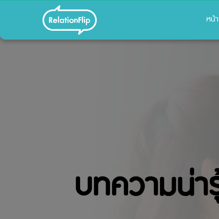
หน้
บทความน่ารู