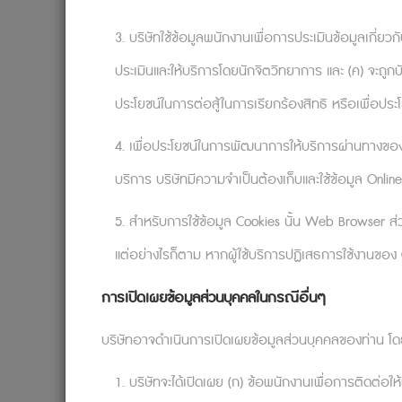
มีกลไกทางจิตวิทยาและสังคมมากมายที่ป้องก
3. บริษัทใช้ข้อมูลพนักงานเพื่อการประเมินข้อมูลเกี่ยวกับ
เองและปฏิเสธสิ่งที่ย้อนแย้ง (Confirmation 
ประเมินและให้บริการโดยนักจิตวิทยาการ และ (ค) จะถูกบ
ตัวเองเป็นเรื่องที่ผิดแม้จะมีหลักฐานมาโต้แย
(Groupthink) ซึ่งกล่าวถึงการที่เราไม่กล้าที่
ประโยชน์ในการต่อสู้ในการเรียกร้องสิทธิ หรือเพื่อประ
เพราะการละทิ้งมุมมองเก่าและเรียนรู้มุ
4. เพื่อประโยชน์ในการพัฒนาการให้บริการผ่านทางของ
เราจะเปิดใจรับและซึมซับสิ่งที่เรียนรู้จากประ
บริการ บริษัทมีความจำเป็นต้องเก็บและใช้ข้อมูล Online
นี้กับตัวเองเมื่อ 12 ปีก่อน ตัวเขาในอดีตก็ค
แต่การได้เรียนรู้ด้วยตัวเองไม่ใช่เรื่องเ
5. สำหรับการใช้ข้อมูล Cookies นั้น Web Browser ส่ว
โดย Madsen และ Desai เผยว่าความล้มเหลวสอ
แต่อย่างไรก็ตาม หากผู้ใช้บริการปฏิเสธการใช้งานของ C
ถ้าจะให้สรุปข้อมูลที่ผ่านมา ก็คงต้องบอก
การเปิดเผยข้อมูลส่วนบุคคลในกรณีอื่นๆ
ประสบการณ์ตรงเช่นนี้ก็ท้าทายมุมมองที่เรามีจ
มันจะเกิดขึ้นได้อย่างไร? บทเรียนอะไรกันแน่ที่
บริษัทอาจดำเนินการเปิดเผยข้อมูลส่วนบุคคลของท่าน โดยเ
แม้งานวิจัยที่อ้างอิงจะศึกษาว่าเหล่าผู้
1. บริษัทจะได้เปิดเผย (ก) ข้อพนักงานเพื่อการติดต่อให้
ผิดพลาดโดยทั่วไปได้ กระบวนการเรียนรู้ที่ถูก