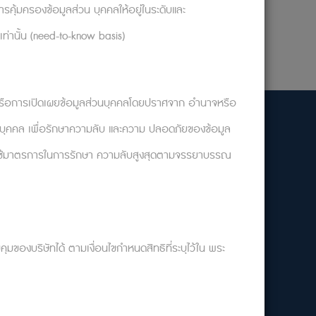
รคุ้มครองข้อมูลส่วน บุคคลให้อยู่ในระดับและ
เท่านั้น (need-to-know basis)
ไข หรือการเปิดเผยข้อมูลส่วนบุคคลโดยปราศจาก อำนาจหรือ
งเวลานัดหมาย : ผ่านระบบ Booking ตลอด 24 ชม.
วนบุคคล เพื่อรักษาความลับ และความ ปลอดภัยของข้อมูล
ัทจะใช้มาตรการในการรักษา ความลับสูงสุดตามจรรยาบรรณ
ติดต่อ Call center:
099-0026888
ทุกวัน 24 ชม.
ุมของบริษัทได้ ตามเงื่อนไขกำหนดสิทธิที่ระบุไว้ใน พระ