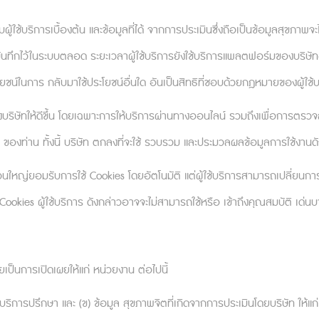
ันไม่ให้เราเปลี่ยนใจไปง่าย ๆ ทั้งการมองหาแต่หลักฐาน
ผู้ใช้บริการเบื้องต้น และข้อมูลที่ได้ จากการประเมินซึ่งถือเป็นข้อมูลสุขภาพจะไ
bias) ปรากฎการณ์ทางจิตวิทยาของการปักใจเชื่อ (Backfire 
ันทึกไว้ในระบบตลอด ระยะเวลาผู้ใช้บริการยังใช้บริการแพลตฟอร์มของบริษัทอยู่
้ง แล้วยังมีแนวโน้มที่จะเชื่อในความเชื่อของตัวเองมากขึ้นแ
จะโต้แย้งความเห็นส่วนมากในกลุ่มถ้าไม่มีคนนำการโต้แย้งให้
โยชน์ในการ กลับมาใช้ประโยชน์อื่นใด อันเป็นสิทธิที่ชอบด้วยกฎหมายของผู้ใช้บ
มมองใหม่จะพาเราออกจากคอมฟอร์ตโซน เราจึงมักจะปฏิเส
บริษัทให้ดีขึ้น โดยเฉพาะการให้บริการผ่านทางออนไลน์ รวมถึงเพื่อการตรว
สบการณ์ตรงได้ดีกว่า อย่างที่ผู้บริหารสูงสุดท่านหนึ่งเคยกล
 ของท่าน ทั้งนี้ บริษัท ตกลงที่จะใช้ รวบรวม และประมวลผลข้อมูลการใช้งานดัง
งจะไม่รับฟังจนกว่าจะได้เรียนรู้บทเรียนต่าง ๆ ด้วยตัวเอง
ดียวที่สำคัญ เพราะบทเรียนนั้นจะต้องสร้างความเจ็บปวดให
นใหญ่ยอมรับการใช้ Cookies โดยอัตโนมัติ แต่ผู้ใช้บริการสามารถเปลี่ยนการ
นเราได้ดีกว่าความสำเร็จ และยิ่งไปกว่านั้น บทเรียนจากคว
ookies ผู้ใช้บริการ ดังกล่าวอาจจะไม่สามารถใช้หรือ เข้าถึงคุณสมบัติ เด่น
ว่ามนุษย์เราเรียนรู้จากความล้มเหลวของตัวเองได้ดีกว่
นทำให้รู้สึกอึดอัดใจ หากเป็นเช่นนั้น จะมองว่าการเรียนรู้
เราจะได้รับมา?
ป็นการเปิดเผยให้แก่ หน่วยงาน ต่อไปนี้
บริหารระดับสูงเรียนรู้จากข้อผิดพลาดอย่างไร แต่ผลการว
บริการปรึกษา และ (ข) ข้อมูล สุขภาพจิตที่เกิดจากการประเมินโดยบริษัท ให้แก่ นั
ค้นพบมีความซับซ้อน โดยเกี่ยวพันกับทั้งความเข้าใจเชิงลึกทั