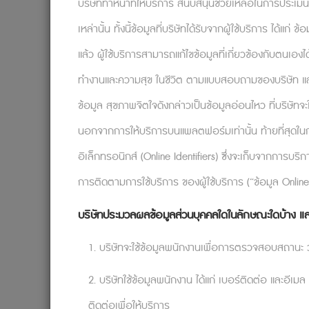
บริษัททำหน้าที่ให้บริการ สนับสนุนช่วยเหลือในการประเม
เหล่านั้น ทั้งนี้ข้อมูลที่บริษัทได้รับจากผู้ใช้บริการ ได้แ
แล้ว ผู้ใช้บริการสามารถแก้ไขข้อมูลที่เกี่ยวข้องกับตนเอง
ทำงานและความสุข ในชีวิต ตามแบบสอบถามของบริษัท และเมื่อ
ข้อมูล สุขภาพจิตใจดังกล่าวเป็นข้อมูลอ่อนไหว ที่บริษัท
มนุษย์เราไม่สามารถเรียนรู้ได้อย่างง่ายด
นอกจากการให้บริการบนแพลตฟอร์มเท่านั้น ท้ายที่สุดในก
ได้ดีกว่าการประสบความสำเร็จ เพราะอะไรจึงเป็
ได้อย่างรวดเร็วจริง ๆ หรือ? อาจเป็นเรื่องน่
อิเล็กทรอนิกส์ (Online Identifiers) ซึ่งจะเก็บจากการบร
นอกเหนือจากการวิวัฒนาการแล้ว มนุษย์เร
การติดตามการใช้บริการ ของผู้ใช้บริการ (“ข้อมูล Online
จากสังคม (เช่น ผู้คนรอบตัว หนังสือ หรือผู้เ
บริษัทประมวลผลข้อมูลส่วนบุคคลใดในลักษณะใดบ้าง แล
ทรัพยากรที่ต้องเสียไป และเราก็มีตัวอย่างและแ
ประสบการณ์ของผู้อื่นไม่ได้ได้ผลกับเราขนาดนั้
1. บริษัทจะใช้ข้อมูลพนักงานเพื่อการตรวจสอบสถานะ ว่าผ
เพราะอะไรถึงเป็นเช่นนั้น? คำตอบคือเพราะผ
2. บริษัทใช้ข้อมูลพนักงาน ได้แก่ เบอร์ติดต่อ และอีเมล
มองเก่า ๆ ด้วยอะไรใหม่ ๆ ที่เรารับมา ซึ่ง
แม้จะพยายามลบมันออกไปแล้ว
ติดต่อเพื่อให้บริการ