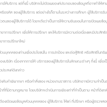
าย ในท้ายที่สุดก็เป็นเพียงการที่เราเรียนรู้ชุดของกฏอั
รให้บริการ แต่ทั้งนี้ บริษัทจะไม่เปิดเผยองค์ประกอบของข้อมูลที่อาจทำให้ส
ความเชื่อที่เราเคยคิดว่าถูก แต่บทเรียนจะไม่ปรากฏในท
รหัส ของผู้ใช้บริการ แต่อย่างไรก็ตามในระหว่างการศึกษา ผู้ใช้บริการรับท
นต้องมานั่งคิดว่ามุมมองของเราผิดพลาดตรงไหนในตอนนั้น ซึ่ง
ัวตนของผู้ใช้บริการได้ โดยจะถือว่าเป็นการให้ความยินยอมในการเปิดเผยข้อ
่องนี้ไปเล่าให้กับคนที่พร้อมจะช่วยเราหาคำตอบว่ามันผิดพล
ตวิทยาการปรึกษา เพื่อให้การปรึกษา และให้บริการมีความต่อเนื่องและมีประสิ
้เราเข้าใจได้อย่างถ่องแท้ ซึ่งสามารถส่งเสริมด้วยการ
วิทยาการปรึกษาใหม่
ให้เกิดการคิดอุปมาอุปไมย การเข้าใจจะไม่ได้เกิดขึ้นอย่างท
้องละทิ้งไป อะไรคือสิ่งที่เราต้องเรียนรู้มาทดแทน และเราต้อ
ลส่วนบุคคลของท่านเพื่อประโยชน์ใน การปกป้อง และต่อสู้สิทธิ หรือสิทธิในทร
ที่จะช่วยให้เรามองเห็นบทเรียนจากความล้มเหลวได้เป็นอย่า
องบริษัท เนื่องจากการให้ บริการของผู้ใช้บริการในลักษณะต่างๆ ทั้งนี้ 
จุดประสงค์ดังกล่าว
้บังคับคำพิพากษา หรือคำสั่งของ หน่วยงานราชการ บริษัทอาจมีความจำเป็นต้อ
บเกร๋ๆ เท่ๆ แนว HR ยุคใหม่
ที่ดูเเลแบบนั่งอยู่ในใจพน
lthcare Web Application ที่พร้อมช่วยพนักงานของคุณดีลก
ที่ที่มีตามกฎหมาย โดยบริษัทจะดำเนินการเพียงเท่าที่จำเป็นตาม หน้าที่ดังกล
thcare #MentalHealthcareService #Relationflip
องเปิดเผยข้อมูลส่วนบุคคลของ ผู้ใช้บริการ ให้แก่ ที่ปรึกษา หรือผู้ตรวจส
.com/intl/blog/to-choose-or-not-to-choose/202309/