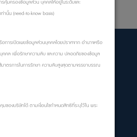
รคุ้มครองข้อมูลส่วน บุคคลให้อยู่ในระดับและ
เท่านั้น (need-to-know basis)
งเวลานัดหมาย : ผ่านระบบ Booking ตลอด 24 ชม.
ไข หรือการเปิดเผยข้อมูลส่วนบุคคลโดยปราศจาก อำนาจหรือ
วนบุคคล เพื่อรักษาความลับ และความ ปลอดภัยของข้อมูล
ติดต่อ Call center:
ัทจะใช้มาตรการในการรักษา ความลับสูงสุดตามจรรยาบรรณ
099-0026888
ทุกวัน 24 ชม.
ุมของบริษัทได้ ตามเงื่อนไขกำหนดสิทธิที่ระบุไว้ใน พระ
ือ 1669 ตลอด 24 ชม.