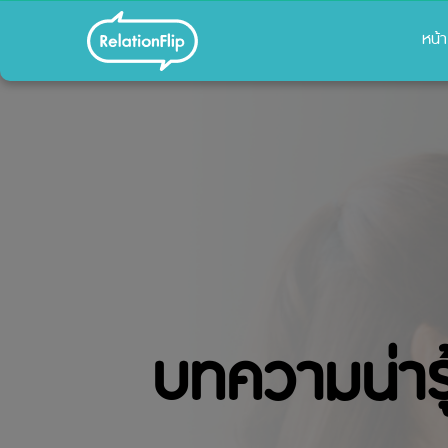
หน้
บทความน่ารู