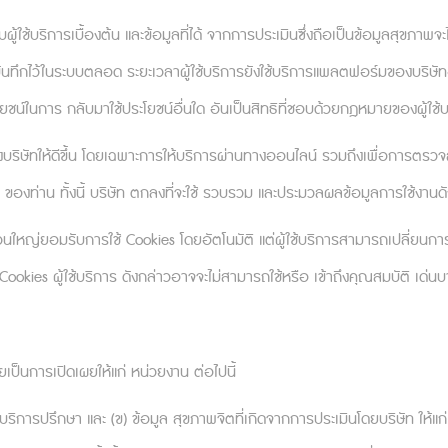
ผู้ใช้บริการเบื้องต้น และข้อมูลที่ได้ จากการประเมินซึ่งถือเป็นข้อมูลสุขภาพจะไ
ลองใช้ขั้นตอนเหล่านี้เพื่อวินิจฉัยปัญหา:
ันทึกไว้ในระบบตลอด ระยะเวลาผู้ใช้บริการยังใช้บริการแพลตฟอร์มของบริษัทอยู่
้รับข้อเสนองาน ตำแหน่งนี้มีทั้งข้อดีและข้อเสีย
โยชน์ในการ กลับมาใช้ประโยชน์อื่นใด อันเป็นสิทธิที่ชอบด้วยกฎหมายของผู้ใช้บ
จได้อย่างถูกต้อง
บริษัทให้ดีขึ้น โดยเฉพาะการให้บริการผ่านทางออนไลน์ รวมถึงเพื่อการตรว
ี่ไม่น่าพึงพอใจ):
ความลังเล การผัดวันประกันพรุ่ง คว
 ของท่าน ทั้งนี้ บริษัท ตกลงที่จะใช้ รวบรวม และประมวลผลข้อมูลการใช้งานดัง
นใหญ่ยอมรับการใช้ Cookies โดยอัตโนมัติ แต่ผู้ใช้บริการสามารถเปลี่ยนการ
จะตามมาด้วยการแก้ไขที่ D E และ F
ookies ผู้ใช้บริการ ดังกล่าวอาจจะไม่สามารถใช้หรือ เข้าถึงคุณสมบัติ เด่น
คือหลักฐานที่บ่งชี้ว่าฉันจะต้องตัดสินใจได้อย่างถูกต้อง? มั
ป็นการเปิดเผยให้แก่ หน่วยงาน ต่อไปนี้
าพที่ตอบคำถาม):
ไม่มีหลักฐานหรือตรรกะไหนที่บ่งชี้ว่าฉันจะ
บริการปรึกษา และ (ข) ข้อมูล สุขภาพจิตที่เกิดจากการประเมินโดยบริษัท ให้แก่ นั
่จำเป็นต้องทำเท่านั้น ฉันคงไม่ปรารถนาที่จะตัดสินใจผิดพลาด แ