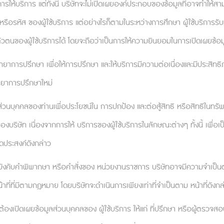
ก็จะก้าวข้ามมันไปในครั้งนี้เช่นกัน การกดดันตัวเองให้เลือกใ
รให้บริการ แต่ทั้งนี้ บริษัทจะไม่เปิดเผยองค์ประกอบของข้อมูลที่อาจทำให้ส
อ การตัดสินใจที่ดีที่สุดในตอนนี้ก็อ่านเปลี่ยนไปได้เมื่อง
รหัส ของผู้ใช้บริการ แต่อย่างไรก็ตามในระหว่างการศึกษา ผู้ใช้บริการรับท
ปล่อยเวลาให้เสียไปกับการคิดวนเวียนเช่นนี้ และถึงแม้ว่าฉันจ
ัวตนของผู้ใช้บริการได้ โดยจะถือว่าเป็นการให้ความยินยอมในการเปิดเผยข้อ
ที่สุดมันก็เป็นเพียงการเสียเปรียบ ความลังเลใจของฉันไม่ไ
่ว่าฉัน “จะต้อง” บรรลุเรื่องนั้น ๆ ต่างหาก
ตวิทยาการปรึกษา เพื่อให้การปรึกษา และให้บริการมีความต่อเนื่องและมีประสิ
:
ถ้าฉันยังคงลังเลใจ โยนหัวก้อยแล้วทำตามนั้นไป
วิทยาการปรึกษาใหม่
ลส่วนบุคคลของท่านเพื่อประโยชน์ใน การปกป้อง และต่อสู้สิทธิ หรือสิทธิในทร
องบริษัท เนื่องจากการให้ บริการของผู้ใช้บริการในลักษณะต่างๆ ทั้งนี้ 
จุดประสงค์ดังกล่าว
บบเกร๋ๆ เท่ๆ แนว HR ยุคใหม่
ที่ดูเเลแบบนั่งอยู่ในใจพ
้บังคับคำพิพากษา หรือคำสั่งของ หน่วยงานราชการ บริษัทอาจมีความจำเป็นต้อ
lthcare Web Application ที่พร้อมช่วยพนักงานของคุณดีลก
thcare #MentalHealthcareService #Relationflip
ที่ที่มีตามกฎหมาย โดยบริษัทจะดำเนินการเพียงเท่าที่จำเป็นตาม หน้าที่ดังกล
y.com/intl/blog/the-three-minute-therapist/202308
องเปิดเผยข้อมูลส่วนบุคคลของ ผู้ใช้บริการ ให้แก่ ที่ปรึกษา หรือผู้ตรวจส