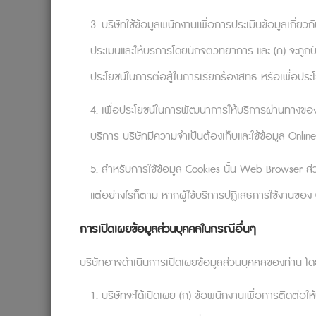
3. บริษัทใช้ข้อมูลพนักงานเพื่อการประเมินข้อมูลเกี่ยวกับ
หากคุณพบว่าการตัดสินใจเป็นเรื่องยาก 
ประเมินและให้บริการโดยนักจิตวิทยาการ และ (ค) จะถูกบ
A. (เหตุการณ์ที่นำไปสู่ปัญหา)
ฉันได
ประโยชน์ในการต่อสู้ในการเรียกร้องสิทธิ หรือเพื่อประ
B. (ความคิดที่ผิด):
ฉันจะต้องตัดสินใ
4. เพื่อประโยชน์ในการพัฒนาการให้บริการผ่านทางของ
C. (ผลพวงด้านอารมณ์หรือพฤติกรรมท
บริการ บริษัทมีความจำเป็นต้องเก็บและใช้ข้อมูล Online
5. สำหรับการใช้ข้อมูล Cookies นั้น Web Browser ส่ว
A B และ C คือขั้นตอนการวินิจฉัยปัญหา ซึ่ง
แต่อย่างไรก็ตาม หากผู้ใช้บริการปฏิเสธการใช้งานของ C
การเปิดเผยข้อมูลส่วนบุคคลในกรณีอื่นๆ
D. (ตั้งคำถามกับความคิดที่ผิด):
อะไร
อย่างไร?
บริษัทอาจดำเนินการเปิดเผยข้อมูลส่วนบุคคลของท่าน โดยเ
E. (การคิดรูปแบบใหม่ที่มีประสิทธิภ
1. บริษัทจะได้เปิดเผย (ก) ข้อพนักงานเพื่อการติดต่อให้
เรื่องที่ดีกว่า แต่ก็ไม่ได้แปลว่าเป็นเรื่องที