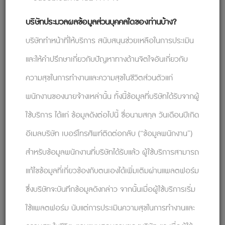
การแสดงความอ่อนแอเป็นเรื่องยากและไม่ใช่
เรื่องง่ายสำหรับใครหลายคน ปล่อยให้ผู้พูดได้
บริษัทประมวลผลข้อมูลส่วนบุคคลใดของท่านบ้าง?
แสดงออก และหลีกเลี่ยงการเร่งรีบหรือตัดบท อย่าดู
บริษัททำหน้าที่ให้บริการ สนับสนุนช่วยเหลือในการประเมิน
นาฬิกาขณะที่เขาพูดเด็ดขาด
และให้คำปรึกษาเกี่ยวกับปัญหาทางด้านจิตใจอันเกี่ยวกับ
10. ยอมรับความเงียบ
ความสุขในการทำงานและความสุขในชีวิตส่วนตัวแก่
ความเงียบอาจเป็นสิ่งมีค่า ให้เวลาผู้พูดในการ
รวบรวมความคิดและพูดออกมาก่อนที่จะโต้ตอบ บาง
พนักงานของนายจ้างเหล่านั้น ทั้งนี้ข้อมูลที่บริษัทได้รับจากผู้
ครั้งความเงียบก็เปรียบเสมือนการหยุดชั่วคราวอย่าง
ใช้บริการ ได้แก่ ข้อมูลดังต่อไปนี้ ชื่อนามสกุล วันเดือนปีเกิด
มีกลยุทธ์และกระตุ้นให้เกิดการแบ่งปันเพิ่มเติม
อีเมลบริษัท เบอร์โทรศัพท์ติดต่อกลับ (“ข้อมูลพนักงาน”)
การพัฒนาทักษะการฟังอย่างตั้งใจอันทรงคุณค่า จะ
สำหรับข้อมูลพนักงานที่บริษัทได้รับแล้ว ผู้ใช้บริการสามารถ
ช่วยให้คุณพัฒนาความสัมพันธ์ที่แข็งแกร่งและแน่นแฟ้น
แก้ไขข้อมูลที่เกี่ยวข้องกับตนเองได้เพิ่มเติมผ่านแพลตฟอร์ม​
ยิ่งขึ้น ความสามารถในการรับฟังและเข้าใจผู้อื่นอย่าง
แท้จริงมีพลังอันทรงพลังในการเปลี่ยนแปลงชีวิตส่วน
ซึ่งบริษัทจะบันทึกข้อมูลดังกล่าว จากนั้นเมื่อผู้ใช้บริการเริ่ม
ตัวและชีวิตการทำงาน เพิ่มโอกาสในการทำงานร่วมกัน
ใช้แพลตฟอร์ม นับแต่การประเมินความสุขในการทำงานและ
ความไว้วางใจ และความเคารพซึ่งกันและกัน จงรักษา