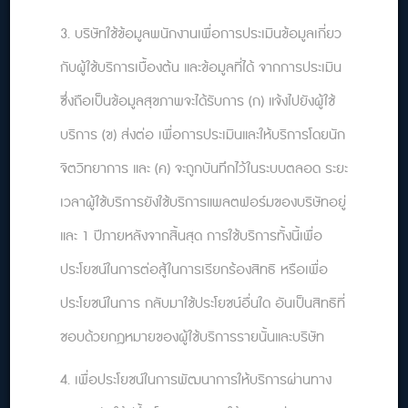
เงื่อนไขบริการ
3. บริษัทใช้ข้อมูลพนักงานเพื่อการประเมินข้อมูลเกี่ยว
กับผู้ใช้บริการเบื้องต้น และข้อมูลที่ได้ จากการประเมิน
ซึ่งถือเป็นข้อมูลสุขภาพจะได้รับการ (ก) แจ้งไปยังผู้ใช้
บริการ (ข) ส่งต่อ เพื่อการประเมินและให้บริการโดยนัก
บริษัท จิตตะ วิมังสา จำกัด
35/191 ม.2 ตำบลคลองสาม อำเภอคลองหลวง ปทุมธานี 12120
จิตวิทยาการ และ (ค) จะถูกบันทึกไว้ในระบบตลอด ระยะ
support@relationflip.com
เวลาผู้ใช้บริการยังใช้บริการแพลตฟอร์มของบริษัทอยู่
จองเวลานัดหมาย : ผ่านระบบ Booking ตลอด 24 ชม.
และ 1 ปีภายหลังจากสิ้นสุด การใช้บริการทั้งนี้เพื่อ
ประโยชน์ในการต่อสู้ในการเรียกร้องสิทธิ หรือเพื่อ
ติดต่อ Call center:
099-0026888
ประโยชน์ในการ กลับมาใช้ประโยชน์อื่นใด อันเป็นสิทธิที่
ทุกวัน 24 ชม.
ชอบด้วยกฎหมายของผู้ใช้บริการรายนั้นและบริษัท
เราให้บริการปรึกษาเฉพาะกรณีไม่ฉุกเฉินเท่านั้น ในกรณีฉุกเฉินหรือมีความคิดทำร้ายตนเอง โปรดติดต่อ
4. เพื่อประโยชน์ในการพัฒนาการให้บริการผ่านทาง
1323 หรือ 1669 ตลอด 24 ชม.