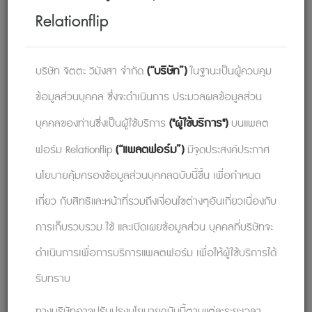
และทำความเข้าใจผู้คนรอบข้างให้ลึกซึ้งยิ่งขึ้น
Relationflip
การฟังอย่างตั้งใจคือเคล็ดลับที่จะเปลี่ยนคุณจากผู้ฟัง
ธรรมดาๆ ให้กลายเป็นนักสื่อสารที่ยอดเยี่ยม นี่คือ 10
(“บริษัท”)
บริษัท จิตตะ วิมังสา จำกัด
ในฐานะเป็นผู้ควบคุม
วิธีในการพัฒนาทักษะการฟังอย่างตั้งใจของคุณ
ข้อมูลส่วนบุคคล ซึ่งจะดำเนินการ ประมวลผลข้อมูลส่วน
1. ให้ความสนใจอย่างเต็มที่
("ผู้ใช้บริการ")
บุคคลของท่านซึ่งเป็นผู้ใช้บริการ​​
บนแพลต
วางโทรศัพท์ลง ปิดเสียงโทรศัพท์ และมอง
ออกไปจากหน้าจอ จดจ่อกับผู้พูด รักษาการสบตาและ
(“แพลตฟอร์ม”)
ฟอร์ม Relationflip
มีจุดประสงค์ประกาศ
ลดสิ่งรบกวนให้น้อยที่สุด
นโยบายคุ้มครองข้อมูลส่วนบุคคลฉบับนี้ขึ้น เพื่อกำหนด
2. ใช้สมาธิในการรับฟังและสังเกตผู้พูด
เกี่ยว กับสิทธิและหน้าที่รวมถึงเงื่อนไขต่างๆอันเกี่ยวเนื่องกับ
อยู่กับปัจจุบันขณะและพยายามอย่างเต็มที่
การเก็บรวบรวม ใช้ และเปิดเผยข้อมูลส่วน บุคคลที่บริษัทจะ
เพื่อไม่ให้จิตใจล่องลอย เมื่อเป็นเช่นนั้น ให้สังเกตและ
ดำเนินการเพื่อการบริการแพลตฟอร์ม เพื่อให้ผู้ใช้บริการได้
ปรับความคิดใหม่ จดจ่ออยู่กับคำพูดและสัญญาณที่
ไม่ใช่คำพูดของผู้พูด
รับทราบ
3. หลีกเลี่ยงการขัดจังหวะ
ทางบริษัทอาจปรับปรุงนโยบายฉบับนี้ตามแต่ละระยะเวลา