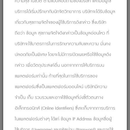
ความสุข ในชีวิต ตามแบบสอบถามของบริษัท และเมื่อผู้ใช้
ความอยากรู้อยากเห็นและการมีส่วนร่วม และเฝ้าดู
ความสัมพันธ์ที่แท้จริงของคุณค่อยๆ เผยตัวออกมา
บริการได้เริ่มปรึกษากับนักจิตวิทยาการ บริษัทจะได้รับข้อมูล
เกี่ยวกับสุขภาพจิตใจของผู้ใช้บริการดังกล่าว ซึ่งบริษัท
HR องค์กรใด อยากบอกรักพนักงานแบบ
ถือว่า ข้อมูล สุขภาพจิตใจดังกล่าวเป็นข้อมูลอ่อนไหว ที่
เกร๋ๆ เท่ๆ แนว HR ยุคใหม่
ที่ดูเเลแบบนั่งอยู่ในใจ
บริษัทจะใช้มาตรการในการรักษาความลับและความ มั่นคง
พนักงาน ลองติดต่อ Solution ปรึกษานักจิตวิทยาจาก
ปลอดภัยเป็นพิเศษ โดยจะไม่มีการเปิดเผยหรือใช้ข้อมูลดัง
Relationflip : Innovative Mental Healthcare Web
Application ที่พร้อมช่วยพนักงานของคุณดีลกับ
กล่าว เพื่อวัตถุประสงค์อื่น นอกจากการให้บริการบน
ปัญหาและเป็นที่ปรึกษาในทุกๆ เรื่องนะคะ
Tel: 099-
แพลตฟอร์มเท่านั้น ท้ายที่สุดในการใช้บริการของ
0026888
#InnovativeMentalHealthcare
แพลตฟอร์มซึ่งเป็นแพลตฟอร์มออนไลน์ บริษัทมีความ
#MentalHealthcareService #Relationflip
จำเป็น เก็บ รวบรวมและอาจใช้ข้อมูลที่บ่งชี้ตัวตนทาง
Reference:
https://www.psychologytoday.com/intl/blog/op
อิเล็กทรอนิกส์ (Online Identifiers) ซึ่งจะเก็บจากการบริการ
timizing-success/202305/10-easy-ways-to-
ในแพลตฟอร์มต่างๆ ได้แก่ ข้อมูล IP Address ข้อมูลชื่อผู้
elevate-your-active-listening-skills
ใช้บริการ (Username) และรหัสผ่าน (Password) และการใช้