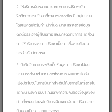
กำลังพูด โดยการสรุปสิ่งที่พวกเขาพูด ลองพิจารณา
2. ให้บริการนัดหมายตารางเวลาการปรึกษานัก
วลีเช่น “สิ่งที่ฉันได้ยินคือ…” ซึ่งแสดงให้เห็นว่าคุณกำลัง
ประมวลผลคำพูดของพวกเขาอยู่
จิตวิทยาการปรึกษาที่ทาง Relationflip มี อยู่ในระบบ
7. ซักถามเพื่อให้ชัดเจน
โดยแพลตฟอร์มทำหน้าที่นัดหมาย และส่งต่อข้อมูล
เจาะลึกสิ่งที่พวกเขาแบ่งปัน แสวงหาคำชี้แจงใน
ติดต่อระหว่างผู้ใช้บริการ และนักจิตวิทยาการ แต่ส่วน
ประเด็นที่ไม่ชัดเจนซึ่งเป็นนามธรรมหรือต้องการราย
การใช้บริการและการปรึกษาเป็นการสื่อสารติดต่อ
ละเอียดเพิ่มเติม การทำเช่นนี้แสดงให้เห็นถึงความสนใจ
ระหว่างกัน โดยตรง
และการมีส่วนร่วมอย่างแข็งขันของคุณในการสนทนา
นอกเหนือจากการสนทนาครั้งแรก
3. นักจิตวิทยาการจะจัดเก็บข้อมูลการปรึกษาไว้บน
8. หลีกเลี่ยงการตัดสิน
ระบบ Back-End และ Database ของแพลตฟอร์ม
คนเรามักกลัวที่จะแบ่งปัน เพราะไม่อยากถูก
เพื่อประโยชน์ในการบันทึกสำหรับให้บริการในครั้งต่อไป
ตัดสิน ดังนั้น ควรพูดคุยด้วยใจที่เปิดกว้าง และ
แต่ทั้งนี้ บริษัท รับประกันรักษาความลับของข้อมูลของ
พยายามทำความเข้าใจมุมมองของผู้พูด
ท่านทั้งหมด โดยจะไม่มีการเปิดเผย เว้นแต่ได้รับ ความ
9. รับฟังอย่างใจเย็น
ยินยอมเป็นการ เฉพาะเจาะจง