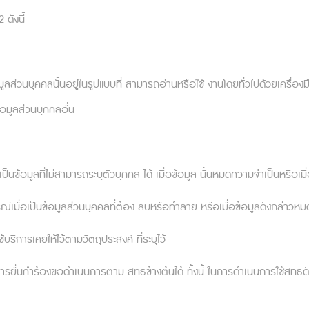
ดังนี้
มูลส่วนบุคคลนั้นอยู่ในรูปแบบที่ สามารถอ่านหรือใช้ งานโดยทั่วไปด้วยเครื่อง
จอ
หน้าแรก
บทความน่ารู้
้อมูลส่วนบุคคลอื่น
เกี่ยวกับเรา
ติดต่อเรา
คำถามที่พบบ่อย
เงื่อนไขบริการ
ป็นข้อมูลที่ไม่สามารถระบุตัวบุคคล ได้ เมื่อข้อมูล นั้นหมดความจำเป็นหรื
นโยบายความเป็นส่วนตัว
กรณีเมื่อเป็นข้อมูลส่วนบุคคลที่ต้อง ลบหรือทำลาย หรือเมื่อข้อมูลดังกล่าวห
ิการเคยให้ไว้ตามวัตถุประสงค์ ที่ระบุไว้
การยื่นคำร้องขอดำเนินการตาม สิทธิข้างต้นได้ ทั้งนี้ ในการดำเนินการใช้สิ
เฉพาะกรณีไม่ฉุกเฉินเท่านั้น ในกรณีฉุกเฉินหรือมีความคิดทำร้ายตนเอง โปรดติดต่อ 1323 หร