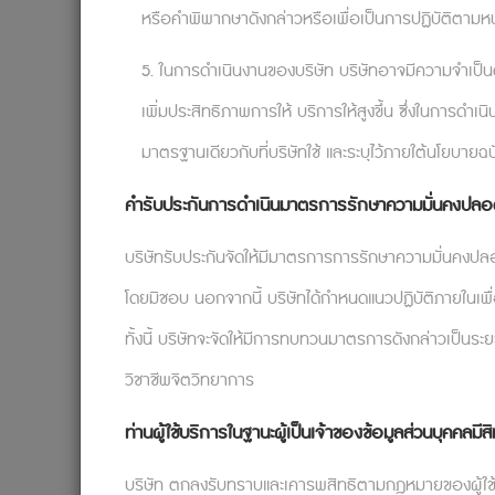
จุดแข็งเหล่านั้น โดยผู้ควบคุมดูแลงานที่ให้ค
หรือคำพิพากษาดังกล่าวหรือเพื่อเป็นการปฏิบัติตามหน้า
องค์กรส่วนมากจะมีรายการ Core values หร
5. ในการดำเนินงานของบริษัท บริษัทอาจมีความจำเป็นต้
พนักงานอย่างชัดเจน ซึ่งในความเป็นจริงแล้ว
เพื่อสิ่งที่ยิ่งใหญ่ และเนื่องจากพวกเขาได้
เพิ่มประสิทธิภาพการให้ บริการให้สูงขึ้น ซึ่งในการด
ภารกิจไม่ใช่เพียงอาชีพที่ทำอยู่
มาตรฐานเดียวกับที่บริษัทใช้ และระบุไว้ภายใต้นโยบายฉบ
เพราะฉะนั้น การทำให้ภารกิจองค์กรเป็นเรื่
คำรับประกันการดำเนินมาตรการรักษาความมั่นคงปลอดภ
แล้ว ยังช่วยเปลี่ยนความรู้สึกที่มีต่อตัวเองอี
บริษัทรับประกันจัดให้มีมาตรการการรักษาความมั่นคงปลอ
โดยมิชอบ นอกจากนี้ บริษัทได้กำหนดแนวปฏิบัติภายในเพื
HR องค์กรใด อยากบอกรักพนักงานแบ
ทั้งนี้ บริษัทจะจัดให้มีการทบทวนมาตรการดังกล่าวเป็
จาก Relationflip : Innovative Mental Hea
วิชาชีพจิตวิทยาการ
Tel: 099-0026888
#InnovativeMentalHeal
ท่านผู้ใช้บริการในฐานะผู้เป็นเจ้าของข้อมูลส่วนบุคคลมีสิ
Reference:
https://www.psychologytoday
everything
บริษัท ตกลงรับทราบและเคารพสิทธิตามกฎหมายของผู้ใช้บริกา