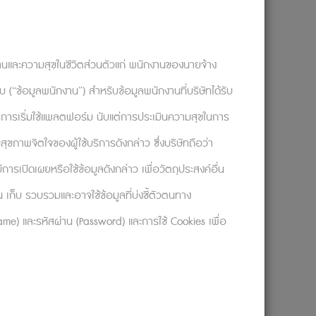
งานและความสุขในชีวิตส่วนตัวแก่ พนักงานของนายจ้าง
อกลับ (“ข้อมูลพนักงาน”) สำหรับข้อมูลพนักงานที่บริษัทได้รับ
ใช้บริการเริ่มใช้แพลตฟอร์ม นับแต่การประเมินความสุขในการ
ย ๆ คนที่กำลังรู้สึกจิตใจห่อเหี่ยว หมด
่รู้กันดีว่าการทำงานไม่ได้มาคู่กับความสุข
ุขภาพจิตใจของผู้ใช้บริการดังกล่าว ซึ่งบริษัทถือว่า
ึ้นมาชั่วข้ามคืน? คำตอบของคำถามข้อนี้มี
รเปิดเผยหรือใช้ข้อมูลดังกล่าว เพื่อวัตถุประสงค์อื่น
ก็บ รวบรวมและอาจใช้ข้อมูลที่บ่งชี้ตัวตนทาง
rname) และรหัสผ่าน (Password) และการใช้ Cookies เพื่อ
้นได้ก็เป็นอีกเรื่องหนึ่งที่แตกต่างกันโดย
จริง ๆ ไม่ได้ช่วยอะไรสักเท่าไหร่
นที่นำไปสู่ความสำเร็จอันยิ่งใหญ่และ