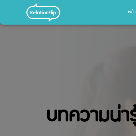
หน้
บทความน่ารู