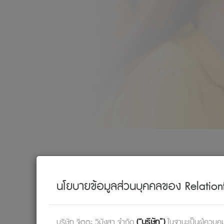
ความเปลี่ยนแปลงจะเกิดขึ้น…เม
นโยบายข้อมูลส่วนบุคคลของ Relationf
(“บริษัท”)
บริษัท จิตตะ วิมังสา จำกัด
ในฐานะเป็นผู้ควบคุม