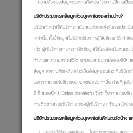
ความลับของข้อมูลของท่านทั้งหมด โดยจะไม่มีการเปิดเ
บริษัทประมวลผลข้อมูลส่วนบุคคลใดของท่านบ้าง?
บริษัททำหน้าที่ให้บริการ สนับสนุนช่วยเหลือในการประเม
เหล่านั้น ทั้งนี้ข้อมูลที่บริษัทได้รับจากผู้ใช้บริการ ได้แ
แล้ว ผู้ใช้บริการสามารถแก้ไขข้อมูลที่เกี่ยวข้องกับตนเอง
“มาทำงานเหมือนมาออกรบ กว่าจะจบวันแทบกร
ไฟ และไร้แรงบันดาลใจเพราะงานที่ทำอยู่ อาการเช่
ทำงานและความสุข ในชีวิต ตามแบบสอบถามของบริษัท และเมื่อ
เสมอ แต่เราสามารถแก้ไขปัญหานี้ได้อย่างไร
ข้อมูล สุขภาพจิตใจดังกล่าวเป็นข้อมูลอ่อนไหว ที่บริษัท
เพียงหนึ่งเดียว นั่นคือ “การปรับทัศนคติ” ที
นอกจากการให้บริการบนแพลตฟอร์มเท่านั้น ท้ายที่สุดในก
อิเล็กทรอนิกส์ (Online Identifiers) ซึ่งจะเก็บจากการบร
ทัศนคติคือทุกสิ่ง
การติดตามการใช้บริการ ของผู้ใช้บริการ (“ข้อมูล Online
การบอกตัวเองว่า “เราจะต้องมีทัศนคติเชิงบว
สิ้นเชิง โดยเฉพาะเมื่อคติเตือนใจอย่าง “Fake
บริษัทประมวลผลข้อมูลส่วนบุคคลใดในลักษณะใดบ้าง แล
ในกรณีของการทำงาน วิธีที่ดีที่สุดในการเ
1. บริษัทจะใช้ข้อมูลพนักงานเพื่อการตรวจสอบสถานะ ว่าผ