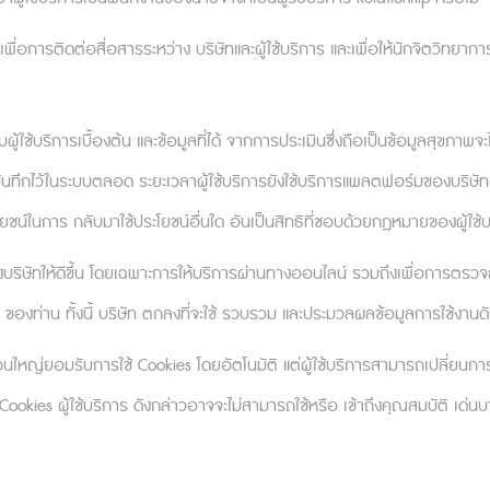
ารที่เราต้องทำงานจำเจ (เช่น ไล่ตอบอีเมล หรือร่างเอกสา
ูกจ้างขององค์กร เราเปรียบเสมือนฟันเฟืองที่หมุนไปเรื่อย ๆ
 เพื่อการติดต่อสื่อสารระหว่าง บริษัทและผู้ใช้บริการ และเพื่อให้นักจิตวิทยาก
้างก็ไม่มีองค์กรเช่นกัน อาจกล่าวได้ว่าสรรพสิ่งทุกอย่างรอบต
ผู้ใช้บริการเบื้องต้น และข้อมูลที่ได้ จากการประเมินซึ่งถือเป็นข้อมูลสุขภาพจะไ
ันทึกไว้ในระบบตลอด ระยะเวลาผู้ใช้บริการยังใช้บริการแพลตฟอร์มของบริษัทอยู่
โยชน์ในการ กลับมาใช้ประโยชน์อื่นใด อันเป็นสิทธิที่ชอบด้วยกฎหมายของผู้ใช้บ
ีเดินทางไปตรวจเยี่ยมองค์การบริหารการบินและอวกาศแห่ง
าได้พบกับภารโรงคนหนึ่งที่กำลังง่วนทำงานอยู่ในโถงทางเด
บริษัทให้ดีขึ้น โดยเฉพาะการให้บริการผ่านทางออนไลน์ รวมถึงเพื่อการตรว
ภาคภูมิใจว่า “ผมกำลังช่วยส่งมนุษย์ไปพิชิตดวงจันทร์อยู่ค
 ของท่าน ทั้งนี้ บริษัท ตกลงที่จะใช้ รวบรวม และประมวลผลข้อมูลการใช้งานดัง
กวาดพื้นอยู่ ภารโรงคนนี้กลับเข้าใจว่างานของเขาไม่ใช่เ
ด้เรียนรู้จากเหตุการณ์นี้คือ เมื่อเราคิดว่างานของเราเป็
นใหญ่ยอมรับการใช้ Cookies โดยอัตโนมัติ แต่ผู้ใช้บริการสามารถเปลี่ยนการ
 หรือเป็นสมาชิกของทีมที่จะสร้างประวัติศาสตร์นั่นเอง
ookies ผู้ใช้บริการ ดังกล่าวอาจจะไม่สามารถใช้หรือ เข้าถึงคุณสมบัติ เด่น