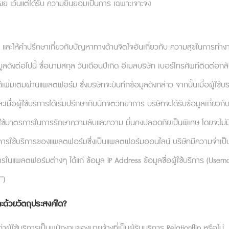
ผย เว้นแต่ได้รับ ความยินยอมเป็นการ เฉพาะเจาะจง
ิน และให้คำปรึกษาเกี่ยวกับปัญหาทางด้านจิตใจอันเกี่ยวกับ ความสุขในการทำ
ก่ ข้อมูลดังต่อไปนี้ ชื่อนามสกุล วันเดือนปีเกิด อีเมลบริษัท เบอร์โทรศัพท์ติดต่
ได้เพิ่มเติมผ่านแพลตฟอร์ม​ ซึ่งบริษัทจะบันทึกข้อมูลดังกล่าว จากนั้นเมื่อผู้
ะอักเลือด” คงเป็นแคปชั่นที่โดนใจมนุษย์เงินเดือนหลา
นนี้ไม่ใช่เรื่องที่แปลกใหม่สักเท่าไหร่ อย่างไรก็เป็นเรื่องที
ผู้ใช้บริการได้เริ่มปรึกษากับนักจิตวิทยาการ บริษัทจะได้รับข้อมูลเกี่ยวกับส
บ้าง หางานใหม่? หรือต้องถูกสลากกินแบ่งรัฐบาลจนร่ำรวยข
จะใช้มาตรการในการรักษาความลับและความ มั่นคงปลอดภัยเป็นพิเศษ โดยจะไม่มีกา
่พูดง่ายแต่ทำยากนั่นเอง
ารใช้บริการของแพลตฟอร์มซึ่งเป็นแพลตฟอร์มออนไลน์ บริษัทมีความจำเป็น เ
ิการในแพลตฟอร์มต่างๆ ได้แก่ ข้อมูล IP Address ข้อมูลชื่อผู้ใช้บริการ (Use
”)
กต่อการทำงาน” เป็นเรื่องหนึ่ง แต่การจะมีทัศนคติเช่นนั
 it till you make it” หรือหลอกตัวเองว่าทำได้จนกว่าจะทำได้
ะด้วยวัตถุประสงค์ใด?
ปลี่ยนทัศนคติของเราคือการมองงานที่ทำเป็นแรงขับเคลื่อ
ู้ใช้บริการเป็นพนักงานของนายจ้างที่เป็นผู้รับบริการ Relationflip หรือไม่