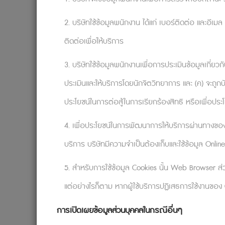
ยั่งยืนขององค์กร ข้อเท็จจริงข้อหนึ่งคือก
เพื่อจุดหมายที่ยิ่งใหญ่มากกว่านั้น ในฐานะล
2. บริษัทใช้ข้อมูลพนักงาน ได้แก่ เบอร์ติดต่อ และอีเมล
ได้ หากไม่มีฟันเฟืองก็ไม่มีระบบ หากไม่มีลูกจ
ติดต่อเพื่อให้บริการ
ของพวกเรานั่นเอง
3. บริษัทใช้ข้อมูลพนักงานเพื่อการประเมินข้อมูลเกี่ยวกับ
ประเมินและให้บริการโดยนักจิตวิทยาการ และ (ค) จะถูกบ
คิดอย่างภารโรงขององค์การนาซา (NASA)
ประโยชน์ในการต่อสู้ในการเรียกร้องสิทธิ หรือเพื่อประ
เมื่อครั้งประธานาธิบดีจอห์น เอฟ. เคนเนด
นาซา (NASA) เป็นครั้งแรกในปีค.ศ. 1962 เข
4. เพื่อประโยชน์ในการพัฒนาการให้บริการผ่านทางของ
ว่ากำลังทำอะไรอยู่ และเขาก็ตอบกลับมาอย่าง
บริการ บริษัทมีความจำเป็นต้องเก็บและใช้ข้อมูล Online
ในขณะที่ภารโรงคนอื่นอาจตอบว่าพวกเขาเพียง
ส่วนหนึ่งของประวัติศาสตร์องค์กร สิ่งที่เราไ
5. สำหรับการใช้ข้อมูล Cookies นั้น Web Browser ส่ว
มองเห็นตัวเองเป็นส่วนหนึ่งของภารกิจองค์กร
แต่อย่างไรก็ตาม หากผู้ใช้บริการปฏิเสธการใช้งานของ C
การเปิดเผยข้อมูลส่วนบุคคลในกรณีอื่นๆ
ให้ความสำคัญกับการสร้างประวัติศาสตร์