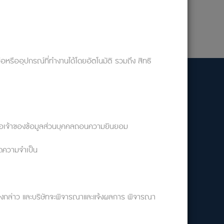
มือหรืออุปกรณ์ที่ทำงานได้โดยอัตโนมัติ รวมถึง สิทธิ
งเวลานัดหมาย : ผ่านระบบ Booking ตลอด 24 ชม.
ติดต่อ Call center:
099-0026888
อเมื่อเจ้าของข้อมูลส่วนบุคคลถอนความยินยอม
ทุกวัน 24 ชม.
มดความจำเป็น
ทธิดังกล่าว และบริษัทจะพิจารณาและแจ้งผลการ พิจารณา
ือ 1669 ตลอด 24 ชม.